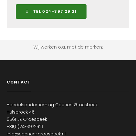
TEL 024-397 29 21
Wij werken o.a. met de merken:
CONTACT
Handelsonderneming Coenen Groesbeek
Hulsbroek 46
6561 JZ Groesbeek
+31(0)24-3972921
info@coenen-groesbeek.nl