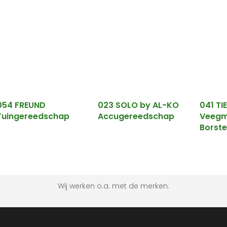
054 FREUND
023 SOLO by AL-KO
041 TI
Tuingereedschap
Accugereedschap
Veegm
Borste
Wij werken o.a. met de merken: