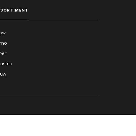
SORTIMENT
uw
emo
oen
ustrie
euw