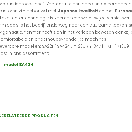
productieproces heeft Yanmar in eigen hand en de componen
tractoren zijn bebouwd met
Japanse kwaliteit
en met
Europes
dieselmotortechnologie is Yanmar een wereldwijde vernieuwer i
Inmiddels is het bedrijf onderweg naar een duurzame toekomst e
organisatie. Yanmar heeft zich in het verleden bewezen dankzi
comfortabele en onderhoudsvriendelijke machines.
Leverbare modellen: SA221 / SA424 / YT235 / YT347 i-HMT / YT359 
Vast in ons assortiment:
model SA424
GERELATEERDE PRODUCTEN