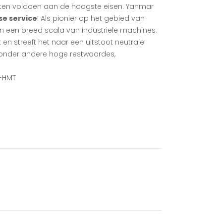
ten voldoen aan de hoogste eisen. Yanmar
e service
! Als pionier op het gebied van
n een breed scala van industriële machines.
n streeft het naar een uitstoot neutrale
j onder andere hoge restwaardes,
i-HMT