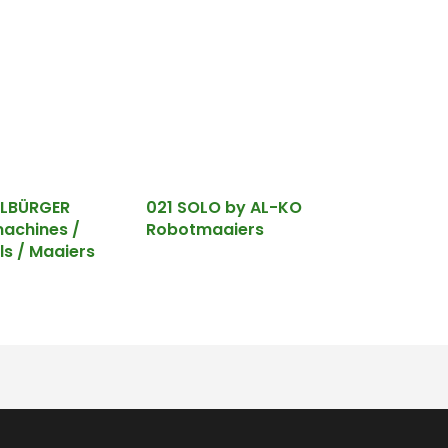
ELBÜRGER
021 SOLO by AL-KO
achines /
Robotmaaiers
ls / Maaiers