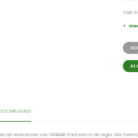
Vast i
mod
NE
BE
BESCHRIJVING
e zijn leverancier van YANMAR tractoren in de regio. Wie Yanmar 