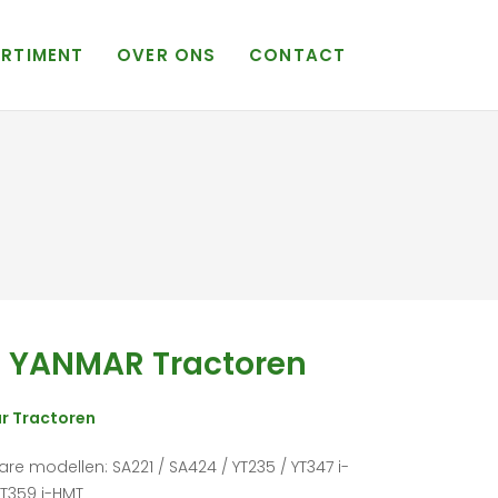
RTIMENT
OVER ONS
CONTACT
 YANMAR Tractoren
r Tractoren
re modellen: SA221 / SA424 / YT235 / YT347 i-
YT359 i-HMT