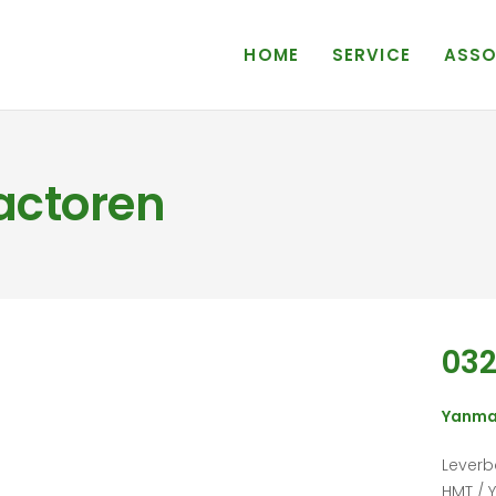
HOME
SERVICE
ASSO
actoren
032
Yanma
Leverba
HMT / 