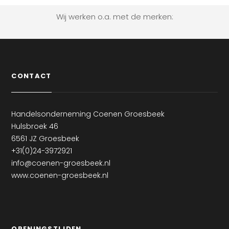
Wij werken o.a. met de merken:
CONTACT
Handelsonderneming Coenen Groesbeek
Hulsbroek 46
6561 JZ Groesbeek
+31(0)24-3972921
info@coenen-groesbeek.nl
www.coenen-groesbeek.nl
OPENINGSTIJDEN